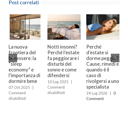
Post correlati
La nuova
Notti insonni?
Perché
A
frontiera del
Perché l’estate
d’estate si
i
benessere: la
fa peggiorare i
dorme peggio?
a
“sleep
disturbi del
Cause, rimedi e
i
economy” e
sonno e come
quando è il
d
l’importanza di
difendersi
caso di
1
dormire bene
rivolgersi a uno
C
10 Lug 2025
|
specialista
d
Commenti
07 Ott 2025
|
su
disabilitati
Commenti
24 Lug 2026
|
0
Notti
su
disabilitati
Commenti
insonni?
La
Perché
nuova
l’estate
frontiera
fa
del
peggiorare
benessere: