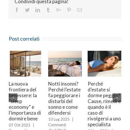
Condividi questa pagina!
Facebook
Twitter
Linkedin
Tumblr
Google+
Pinterest
Email
Post correlati
va
Notti insonni?
Perché
Agopuntura
ra del
Perché l’estate
d’estate si
insonnia: un
re: la
fa peggiorare i
dorme peggio?
approccio
disturbi del
Cause, rimedi e
integrato pe
y” e
sonno e come
quando è il
dormire meg
tanza di
difendersi
caso di
11 Feb 2026
|
e bene
rivolgersi a uno
Commenti
10 Lug 2025
|
specialista
su
disabilitati
Commenti
2025
|
Agop
su