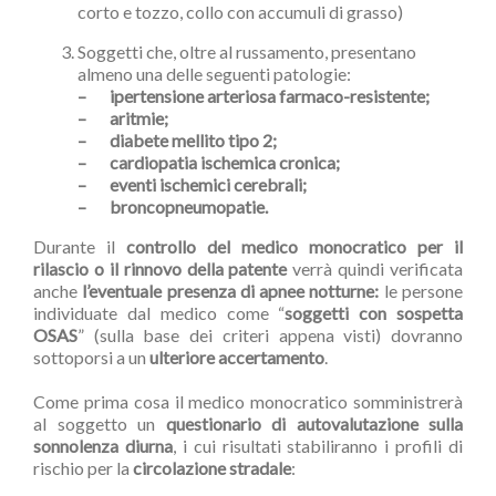
corto e tozzo, collo con accumuli di grasso)
Soggetti che, oltre al russamento, presentano
almeno una delle seguenti patologie:
– ipertensione arteriosa farmaco-resistente;
– aritmie;
– diabete mellito tipo 2;
– cardiopatia ischemica cronica;
– eventi ischemici cerebrali;
– broncopneumopatie.
Durante il
controllo del medico monocratico per il
rilascio o il rinnovo della patente
verrà quindi verificata
anche
l’eventuale presenza di apnee notturne:
le persone
individuate dal medico come “
soggetti con sospetta
OSAS
” (sulla base dei criteri appena visti) dovranno
sottoporsi a un
ulteriore accertamento
.
Come prima cosa il medico monocratico somministrerà
al soggetto un
questionario di autovalutazione sulla
sonnolenza diurna
, i cui risultati stabiliranno i profili di
rischio per la
circolazione stradale
: