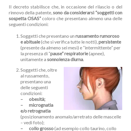
Il decreto stabilisce che, in occasione del rilascio o del
rinnovo della patente,
sono da considerarsi “soggetti con
sospetta OSAS”
coloro che presentano almeno una delle
seguenti condizioni:
Soggetti che presentano un
russamento rumoroso
e abituale
(che si verifica tutte le notti),
persistente
(presente da almeno sei mesi) e “intermittente” per
la presenza di “
pause” respiratorie
(apnee),
unitamente a
sonnolenza diurna
.
Soggetti che, oltre
al russamento,
presentano una
delle seguenti
condizioni:
– obesità;
– micrognatia
e/o retrognatia
(posizionamento anomalo/arretrato delle mascelle
– vedi foto);
– collo grosso
(ad esempio collo taurino, collo