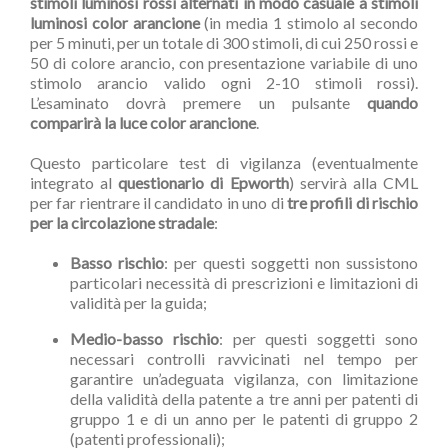
stimoli luminosi rossi alternati in modo casuale a stimoli
luminosi color arancione
(in media 1 stimolo al secondo
per 5 minuti, per un totale di 300 stimoli, di cui 250 rossi e
50 di colore arancio, con presentazione variabile di uno
stimolo arancio valido ogni 2-10 stimoli rossi).
L’esaminato dovrà premere un pulsante
quando
comparirà la luce color arancione
.
Questo particolare test di vigilanza (eventualmente
integrato al
questionario di Epworth
) servirà alla CML
per far rientrare il candidato in uno di
tre profili di rischio
per la circolazione stradale
:
Basso rischio
: per questi soggetti non sussistono
particolari necessità di prescrizioni e limitazioni di
validità per la guida;
Medio-basso rischio
: per questi soggetti sono
necessari controlli ravvicinati nel tempo per
garantire un’adeguata vigilanza, con limitazione
della validità della patente a tre anni per patenti di
gruppo 1 e di un anno per le patenti di gruppo 2
(patenti professionali);