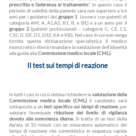
prescritta e l’aderenza al trattamento
”. In questo caso il
periodo di validità della patente sarà non superiore a tre
anni per i guidatori del
gruppo 1
(ovvero con patenti di
categoria AM, A, A1,A2, B1, B, e BE) e a un anno per il
gruppo 2
(patenti professionali – categorie C, CE, C1,
C1E, D, DE, D1, D1E, KA e KB). Nel caso in cui non venga
fornita questa dichiarazione specialistica il medico
monocratico dovrà rimandare la valutazione dell’idoneità
alla guida alla
Commissione medico locale (CML)
.
Il test sui tempi di reazione
In tutti i casi in cui si debba richiedere la
valutazione della
Commissione medica locale (CML)
il candidato sarà
sottoposto a un
test specifico sui tempi di reazione
, per
valutare l’eventuale
riduzione del livello di vigilanza
dovuto alla sonnolenza diurna
. Si tratta di un test della
durata di 10 minuti con un misuratore automatico dei
tempi di reazione che somministra in sequenza rapida