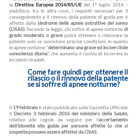
la
Direttiva Europea 2014/85/UE
del 1° luglio 2014 –
stabilisce, tra le altre cose, i requisiti necessari per il
conseguimento e il rinnovo della patente di guida per è
affetto dalla
sindrome delle apnee ostruttive del sonno
(OSAS)
. Secondo la legge, chi soffre di apnee notturne
di
grado moderato o grave
potrà ottenere o rinnovare la
patente solo se sussistono precise condizioni, in quanto
le apnee notturne “
determinano una grave ed incoercibile
sonnolenza diurna
”, che aumenta il rischio di incorrere in
incidenti stradali.
Come fare quindi per ottenere il
rilascio o il rinnovo della patente
se si soffre di apnee notturne?
Il
19 febbraio
è stato pubblicato sulla Gazzetta Ufficiale
il
Decreto 3 febbraio 2016 del ministero della Salute,
relativo alle regole da seguire per l’
accertamento
dell’idoneità alla guida per persone affette (o che si
sospetta possano essere affette) da OSAS
.