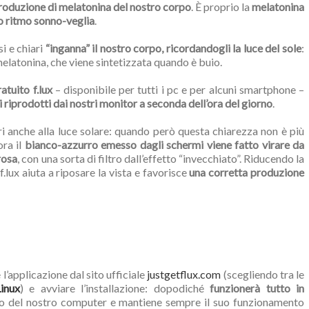
 produzione di melatonina del nostro corpo
. È proprio la
melatonina
o ritmo sonno-veglia
.
si e chiari
“inganna” il nostro corpo, ricordandogli la luce del sole
:
melatonina, che viene sintetizzata quando è buio.
atuito f.lux
– disponibile per tutti i pc e per alcuni smartphone –
riprodotti dai nostri monitor a seconda dell’ora del giorno
.
ri anche alla luce solare: quando però questa chiarezza non è più
ora il
bianco-azzurro emesso dagli schermi viene fatto virare da
rosa
, con una sorta di filtro dall’effetto “invecchiato”. Riducendo la
f.lux aiuta a riposare la vista e favorisce
una corretta produzione
 l’applicazione dal sito ufficiale
justgetflux.com
(scegliendo tra le
Linux
) e avviare l’installazione: dopodiché
funzionerà tutto in
vvio del nostro computer e mantiene sempre il suo funzionamento