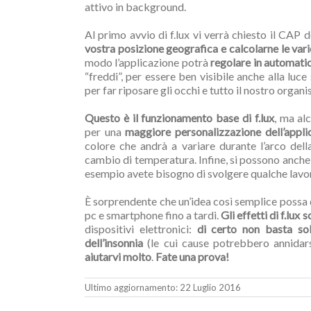
attivo in background.
Al primo avvio di f.lux vi verrà chiesto il CAP
vostra posizione geografica e calcolarne le varie
modo l’applicazione potrà
regolare in automati
“freddi”, per essere ben visibile anche alla luc
per far riposare gli occhi e tutto il nostro organ
Questo è il funzionamento base di f.lux
, ma al
per una
maggiore personalizzazione dell’appli
colore che andrà a variare durante l’arco dell
cambio di temperatura. Infine, si possono anche d
esempio avete bisogno di svolgere qualche lavor
È sorprendente che un’idea così semplice poss
pc e smartphone fino a tardi.
Gli effetti di f.lux
dispositivi elettronici:
di certo non basta so
dell’insonnia
(le cui cause potrebbero annidars
aiutarvi molto
.
Fate una prova!
Ultimo aggiornamento: 22 Luglio 2016