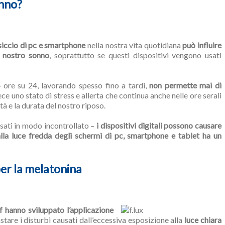
onno?
siccio di pc e smartphone
nella nostra vita quotidiana
può influire
l nostro sonno
, soprattutto se questi dispositivi vengono usati
 ore su 24, lavorando spesso fino a tardi,
non permette mai di
ece uno stato di stress e allerta che continua anche nelle ore serali
tà e la durata del nostro riposo.
usati in modo incontrollato –
i dispositivi digitali possono causare
 alla luce fredda degli schermi di pc, smartphone e tablet ha un
 per la melatonina
 hanno sviluppato l’applicazione
stare i disturbi causati dall’eccessiva esposizione alla
luce chiara