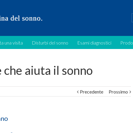
a una visita
Disturbi del sonno
Esami diagnostici
Prodo
e che aiuta il sonno
Precedente
Prossimo
onno