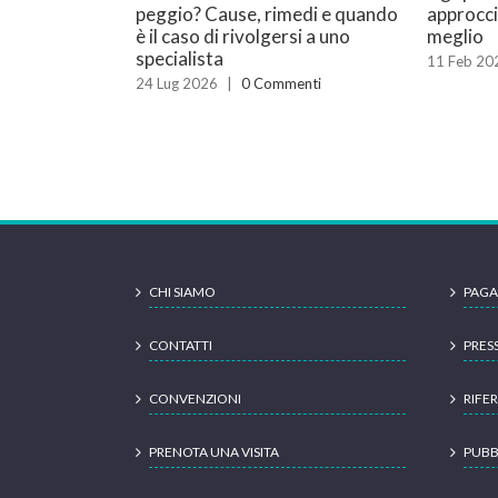
peggio? Cause, rimedi e quando
approcci
è il caso di rivolgersi a uno
meglio
specialista
11 Feb 20
24 Lug 2026
|
0 Commenti
CHI SIAMO
PAGA
CONTATTI
PRES
CONVENZIONI
RIFER
PRENOTA UNA VISITA
PUBB