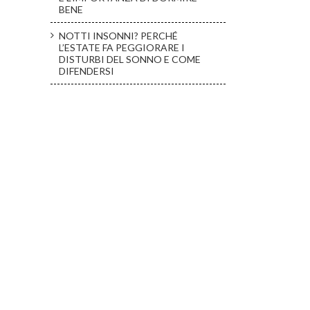
BENE
NOTTI INSONNI? PERCHÉ
L’ESTATE FA PEGGIORARE I
il
DISTURBI DEL SONNO E COME
DIFENDERSI
La nuova frontiera del
Notti insonni? Perché l’