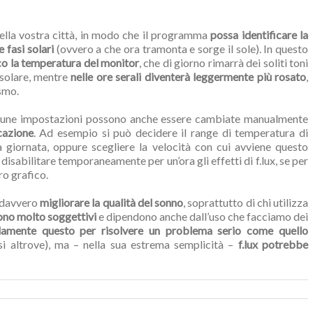
 della vostra città, in modo che il programma
possa identificare la
 fasi solari
(ovvero a che ora tramonta e sorge il sole). In questo
co la temperatura del monitor
, che di giorno rimarrà dei soliti toni
e solare, mentre
nelle ore serali diventerà leggermente più rosato
,
ismo.
cune impostazioni possono anche essere cambiate manualmente
cazione
. Ad esempio si può decidere il range di temperatura di
a giornata, oppure scegliere la velocità con cui avviene questo
isabilitare temporaneamente per un’ora gli effetti di f.lux, se per
o grafico.
a davvero
migliorare la qualità del sonno
, soprattutto di chi utilizza
 sono molto soggettivi
e dipendono anche dall’uso che facciamo dei
lamente questo per risolvere un problema serio come quello
i altrove), ma – nella sua estrema semplicità –
f.lux potrebbe