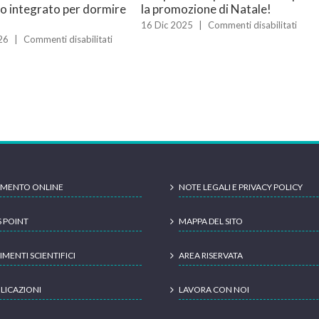
o integrato per dormire
la promozione di Natale!
su
16 Dic 2025
|
Commenti disabilitati
Sleep
su
26
|
Commenti disabilitati
check
Agopuntura
up
e
2025
insonnia:
scopr
un
la
approccio
prom
integrato
di
per
Natal
dormire
meglio
MENTO ONLINE
NOTE LEGALI E PRIVACY POLICY
S POINT
MAPPA DEL SITO
IMENTI SCIENTIFICI
AREA RISERVATA
LICAZIONI
LAVORA CON NOI