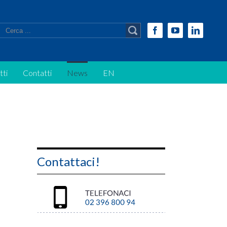
Facebook
Youtube
Linkedi
tti
Contatti
News
EN
Contattaci!