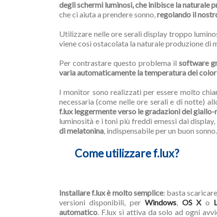
degli schermi luminosi, che inibisce la naturale
che ci aiuta a prendere sonno,
regolando il nostr
Utilizzare nelle ore serali display troppo lumino
viene così ostacolata la naturale produzione di 
Per contrastare questo problema il
software gr
varia automaticamente la temperatura dei colori 
I monitor sono realizzati per essere molto chia
necessaria (come nelle ore serali e di notte) all
f.lux leggermente verso le gradazioni del giallo-
luminosità e i toni più freddi emessi dai display, 
di melatonina
, indispensabile per un buon sonno.
Come utilizzare f.lux?
Installare f.lux è molto semplice
: basta scaricare
versioni disponibili, per
Windows
,
OS X
o
automatico
. F.lux si attiva da solo ad ogni a