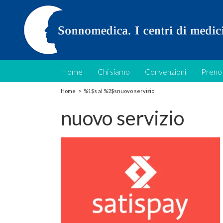
Home
Chi siamo
Convenzioni
Prenot
Home
>
%1$s al %2$s
nuovo servizio
nuovo servizio
 pagare con