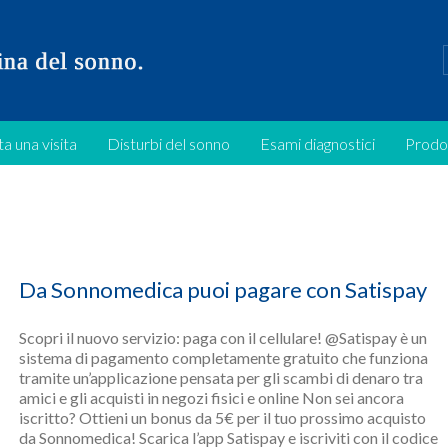
a una visita
Disturbi del sonno
Esami diagnostici
Prodo
Da Sonnomedica puoi pagare con Satispay
Scopri il nuovo servizio: paga con il cellulare! @Satispay è un
sistema di pagamento completamente gratuito che funziona
tramite un’applicazione pensata per gli scambi di denaro tra
amici e gli acquisti in negozi fisici e online Non sei ancora
iscritto? Ottieni un bonus da 5€ per il tuo prossimo acquisto
da Sonnomedica! Scarica l’app Satispay e iscriviti con il codice