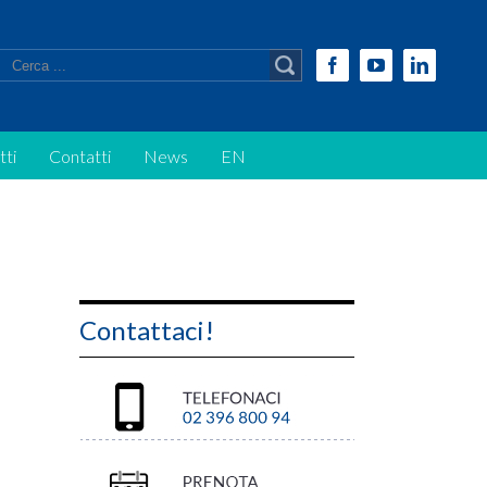
Facebook
Youtube
Linkedi
tti
Contatti
News
EN
Contattaci!