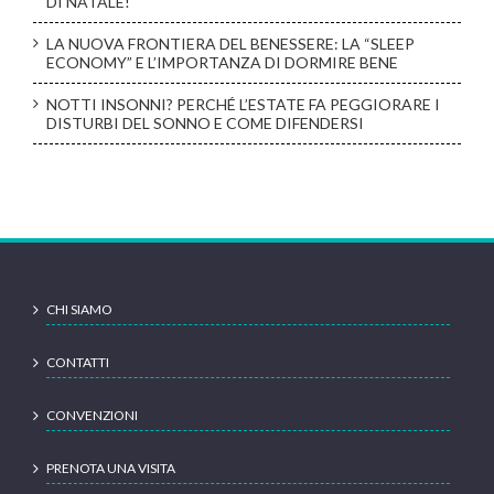
DI NATALE!
LA NUOVA FRONTIERA DEL BENESSERE: LA “SLEEP
ECONOMY” E L’IMPORTANZA DI DORMIRE BENE
NOTTI INSONNI? PERCHÉ L’ESTATE FA PEGGIORARE I
DISTURBI DEL SONNO E COME DIFENDERSI
CHI SIAMO
CONTATTI
CONVENZIONI
PRENOTA UNA VISITA