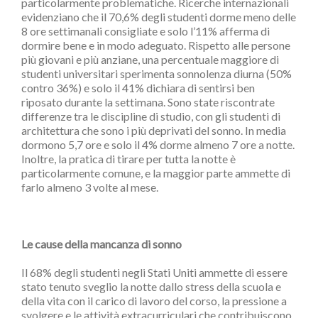
particolarmente problematiche. Ricerche internazionali
evidenziano che il 70,6% degli studenti dorme meno delle
8 ore settimanali consigliate e solo l’11% afferma di
dormire bene e in modo adeguato. Rispetto alle persone
più giovani e più anziane, una percentuale maggiore di
studenti universitari sperimenta sonnolenza diurna (50%
contro 36%) e solo il 41% dichiara di sentirsi ben
riposato durante la settimana. Sono state riscontrate
differenze tra le discipline di studio, con gli studenti di
architettura che sono i più deprivati del sonno. In media
dormono 5,7 ore e solo il 4% dorme almeno 7 ore a notte.
Inoltre, la pratica di tirare per tutta la notte è
particolarmente comune, e la maggior parte ammette di
farlo almeno 3 volte al mese.
Le cause della mancanza di sonno
Il 68% degli studenti negli Stati Uniti ammette di essere
stato tenuto sveglio la notte dallo stress della scuola e
della vita con il carico di lavoro del corso, la pressione a
svolgere e le attività extracurriculari che contribuiscono