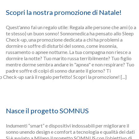
Scopri la nostra promozione di Natale!
Quest'anno fai un regalo utile: Regala alle persone che ami (o a
te stesso) un buon sonno! Sonnomedica ha pensato allo Sleep
Check-up, una promozione dedicata a chi ha problemi a
dormire o soffre di disturbi del sonno, come insonnia,
russamento o apnee notturne. La tua compagna non riesce a
dormire la notte? Tuo marito russa terribilmente? Tuo figlio
mentre dorme sembra andare in "apnea" e non respirare? Tuo
padre soffre di colpi di sonno durante il giorno? Ti
 Check-up sarà il regalo perfetto! Scopri la promozione! [...]
Nasce il progetto SOMNUS
Indumenti “smart” e dispositivi indossabili per migliorare il
sonno unendo design e comfort a tecnologia e qualità dei dati
Si è avviato a Milano il progetto SOMNUS con l’obiettivo di