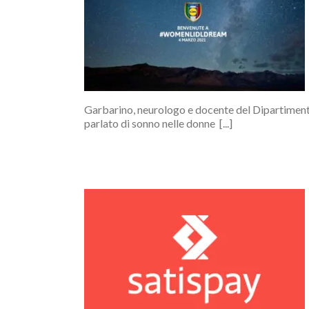
o Women Lidl
y
Garbarino, neurologo e docente del Dipartimento
parlato di sonno nelle donne [...]
 pagare con