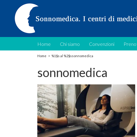
Home
Chi siamo
Convenzioni
Prenot
Home
>
%1$s al %2$s
sonnomedica
sonnomedica
he ti ricarica