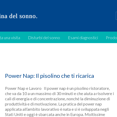
a una visita
Disturbi del sonno
Esami diagnostici
Prodo
Power Nap: Il pisolino che ti ricarica
Power Nap e Lavoro Il power nap è un pisolino ristoratore,
che va da 10 a un massimo di 30 minuti e che aiuta a risolvere i
cali di energia e di concentrazione, nonché la diminuzione di
produttività e di motivazione. La pratica del power nap
applicata all’ambito lavorativo è nata e si è sviluppata negli
Stati Uniti e oggi è sbarcata anche in Europa. Moltissime