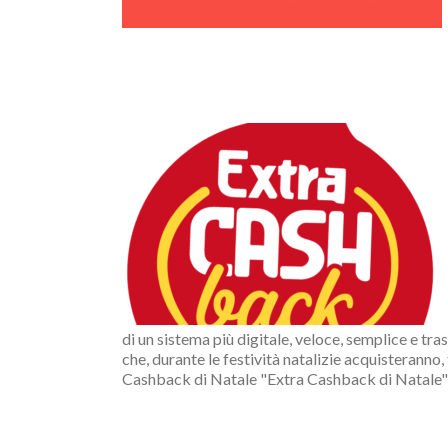
li carte di
 il vantaggio
to del 10%
di un sistema più digitale, veloce, semplice e tr
che, durante le festività natalizie acquisteranno,
Cashback di Natale "Extra Cashback di Natale" [