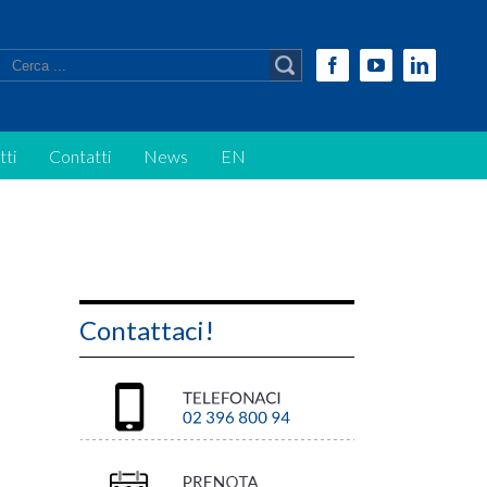
Facebook
Youtube
Linkedi
tti
Contatti
News
EN
Contattaci!