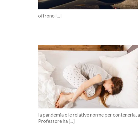
offrono [...]
yFair
la pandemia e le relative norme per contenerla, arr
Professore ha [...]