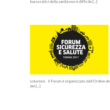
burocratici della sanità non è difficile [...]
 Forum
Sicurezza e
Torino
soluzioni. Il Forum è organizzato dall’Ordine degl
dei [...]