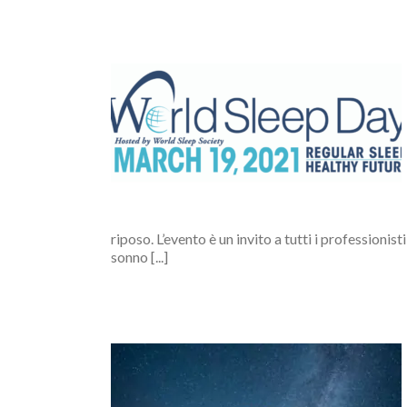
1: Un sonno
o in salute
riposo. L’evento è un invito a tutti i professioni
sonno [...]